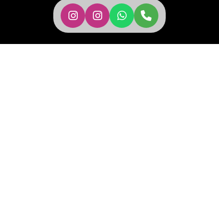
OJI HOTELS
Oji Hotels
olarak her konaklamanın yalnızca bir tatil değil; konfor,
samimiyet ve keyifli anların dengeli bir bütünlüğü olduğuna
inanıyoruz. Alanya Merkez ve Konaklı’daki iki ayrı otelimizle,
misafirlerimize farklı tatil beklentilerine hitap eden özgün
deneyimler sunuyoruz. Modern dokunuşlarla tamamlanmış yaşam
alanlarımız, sade şıklık anlayışımız ve misafir memnuniyetini
öncelik haline getiren ekibimizle konaklamaya sıcak bir bakış
kazandırıyoruz.